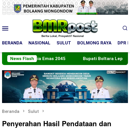
Loncat
ke
konten
Menu
Mobile
BERANDA
NASIONAL
SULUT
BOLMONG RAYA
DPR R
donesia Emas 2045
News Flash
Bupati Boltara Lepas Kontingen J
Beranda
Sulut
Penyerahan Hasil Pendataan dan