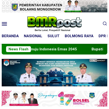
Loncat
ke
konten
Menu
Mobile
BERANDA
NASIONAL
SULUT
BOLMONG RAYA
DPR R
Peran Menuju Indonesia Emas 2045
News Flash
Bupati Boltara L