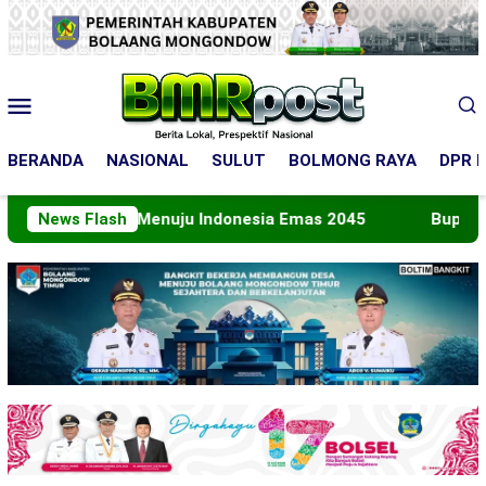
Loncat
ke
konten
Menu
Mobile
BERANDA
NASIONAL
SULUT
BOLMONG RAYA
DPR R
n Peran Menuju Indonesia Emas 2045
News Flash
Bupati Boltara