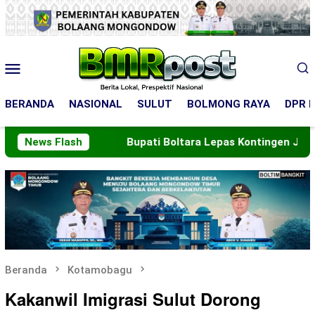
Loncat
ke
konten
Menu
Mobile
BERANDA
NASIONAL
SULUT
BOLMONG RAYA
DPR R
2045
News Flash
Bupati Boltara Lepas Kontingen Jamnas XII
Beranda
Kotamobagu
Kakanwil Imigrasi Sulut Dorong