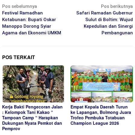
Navigasi
Pos sebelumnya
Pos berikutnya
pos
Festival Ramadhan
Safari Ramadan Gubernur
Kotabunan: Bupati Oskar
Sulut di Boltim: Wujud
Manoppo Dorong Syiar
Kepedulian dan Sinergi
Agama dan Ekonomi UMKM
Pembangunan
POS TERKAIT
Empat Kepala Daerah Turun
Kerja Bakti Pengecoran Jalan
ke Lapangan, Bolmong Juara
: Kelompok Tani Kakao “
Trofeo Pembuka Totabuan
Tampoan Camp “ Harapkan
Champion League 2026
Dukungan Nyata Pemkot dan
Pemprov