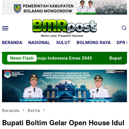
Loncat
ke
konten
Menu
Mobile
BERANDA
NASIONAL
SULUT
BOLMONG RAYA
DPR R
n Menuju Indonesia Emas 2045
News Flash
Bupati Boltara Lepas
Beranda
Berita
Bupati Boltim Gelar Open House Idul