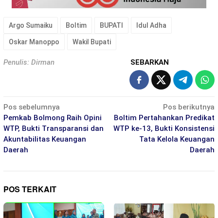
Argo Sumaiku
Boltim
BUPATI
Idul Adha
Oskar Manoppo
Wakil Bupati
Penulis: Dirman
SEBARKAN
Navigasi
Pos sebelumnya
Pos berikutnya
pos
Pemkab Bolmong Raih Opini
Boltim Pertahankan Predikat
WTP, Bukti Transparansi dan
WTP ke-13, Bukti Konsistensi
Akuntabilitas Keuangan
Tata Kelola Keuangan
Daerah
Daerah
POS TERKAIT