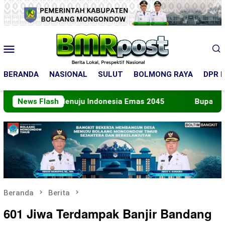
Loncat
ke
konten
Menu
Mobile
BERANDA
NASIONAL
SULUT
BOLMONG RAYA
DPR R
n Menuju Indonesia Emas 2045
News Flash
Bupati Boltara Lepas 
Beranda
Berita
601 Jiwa Terdampak Banjir Bandang