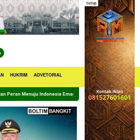
tutup
n
AN
HUKRIM
ADVETORIAL
uju Indonesia Emas 2045
Bupati Boltara Lepas Konti