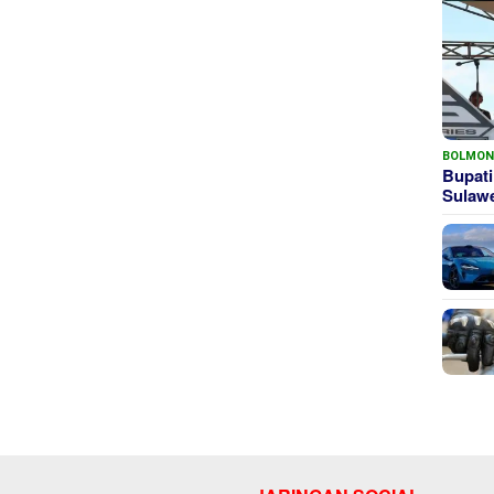
BOLMO
Bupati
Sula