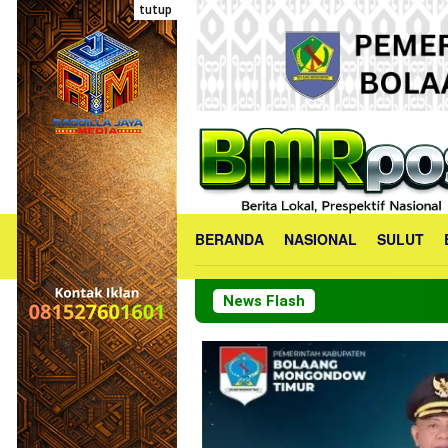
Loncat
tutup
ke
konten
BERANDA
NASIONAL
SULUT
News Flash