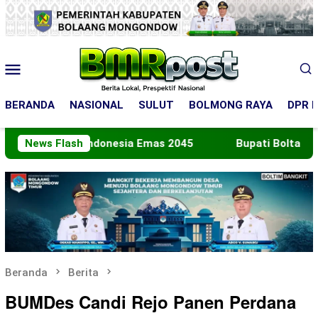
Loncat
ke
konten
Menu
Mobile
BERANDA
NASIONAL
SULUT
BOLMONG RAYA
DPR R
u Indonesia Emas 2045
News Flash
Bupati Boltara Lepas Konting
Beranda
Berita
BUMDes Candi Rejo Panen Perdana