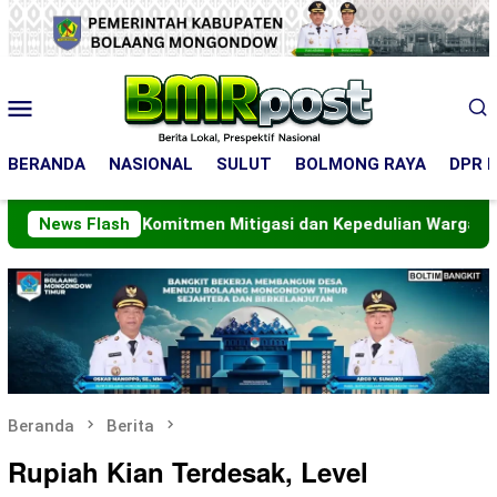
Loncat
ke
konten
Menu
Mobile
BERANDA
NASIONAL
SULUT
BOLMONG RAYA
DPR R
askan Komitmen Mitigasi dan Kepedulian Warga
News Flash
Komitm
Beranda
Berita
Rupiah Kian Terdesak, Level