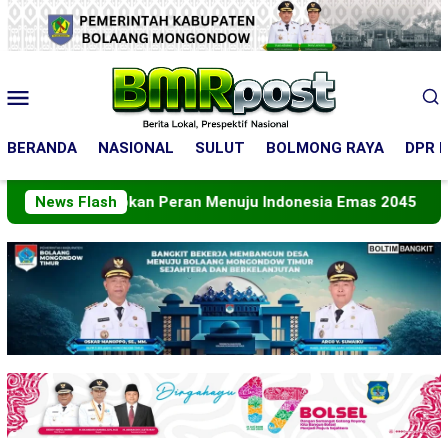
Loncat
ke
konten
Menu
Mobile
BERANDA
NASIONAL
SULUT
BOLMONG RAYA
DPR R
ng Mantapkan Peran Menuju Indonesia Emas 2045
News Flash
Bu