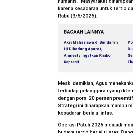
humanis. “Masyarakat diharapkan 
karena kesadaran untuk tertib dan
Rabu (3/6/2026).
BACAAN LAINNYA
Aksi Mahasiswa di Bundaran
Po
HI Dihadang Aparat,
Du
Amnesty Ingatkan Risiko
Se
Represif
Ek
Meski demikian, Agus menekanka
terhadap pelanggaran yang dite
dengan porsi 20 persen preemtif,
Strategi ini diharapkan mampu m
kesadaran berlalu lintas.
Operasi Patuh 2026 menjadi mo
budaya tertib berlalu lintas. De