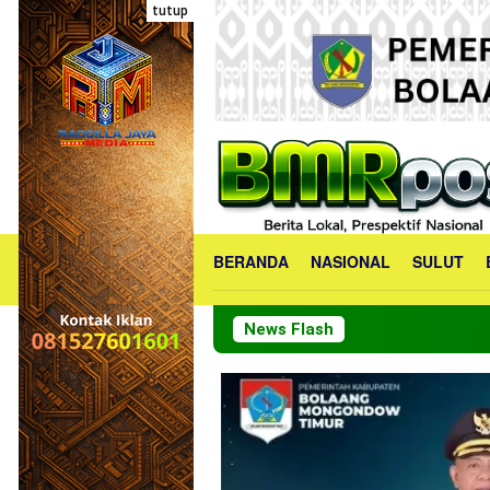
Loncat
tutup
ke
konten
BERANDA
NASIONAL
SULUT
News Flash