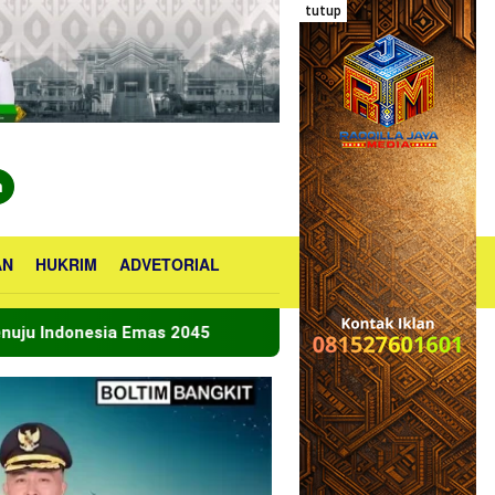
tutup
n
AN
HUKRIM
ADVETORIAL
2045
Bupati Boltara Lepas Kontingen Jamnas XII