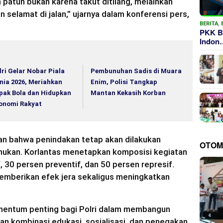
patuh bukan karena takut ditilang, melainkan
 selamat di jalan,” ujarnya dalam konferensi pers,
BERITA
,
PKK B
Indon
lri Gelar Nobar Piala
Pembunuhan Sadis di Muara
nia 2026, Meriahkan
Enim, Polisi Tangkap
pak Bola dan Hidupkan
Mantan Kekasih Korban
onomi Rakyat
n bahwa penindakan tetap akan dilakukan
OTOM
mukan. Korlantas menetapkan komposisi kegiatan
 30 persen preventif, dan 50 persen represif.
emberikan efek jera sekaligus meningkatkan
mentum penting bagi Polri dalam membangun
ngan kombinasi edukasi, sosialisasi, dan penegakan