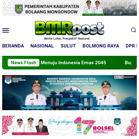
Loncat
ke
konten
Menu
Mobile
BERANDA
NASIONAL
SULUT
BOLMONG RAYA
DPR R
kan Peran Menuju Indonesia Emas 2045
News Flash
Bupati Bolta