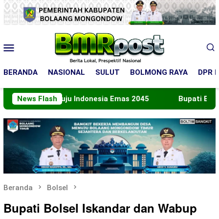
Loncat
ke
konten
Menu
Mobile
BERANDA
NASIONAL
SULUT
BOLMONG RAYA
DPR R
an Menuju Indonesia Emas 2045
News Flash
Bupati Boltara Lepas
Beranda
Bolsel
Bupati Bolsel Iskandar dan Wabup