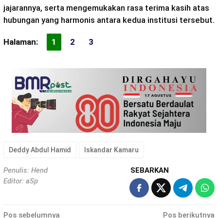
jajarannya, serta mengemukakan rasa terima kasih atas
hubungan yang harmonis antara kedua institusi tersebut.
Halaman:
1
2
3
Deddy Abdul Hamid
Iskandar Kamaru
Penulis: Hend
SEBARKAN
Editor: aSp
Navigasi
Pos sebelumnya
Pos berikutnya