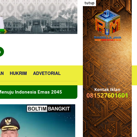
tutup
n
AN
HUKRIM
ADVETORIAL
mas 2045
Bupati Boltara Lepas Kontingen Jamnas XII