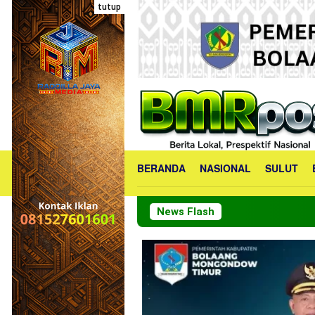
Loncat
tutup
ke
konten
BERANDA
NASIONAL
SULUT
News Flash