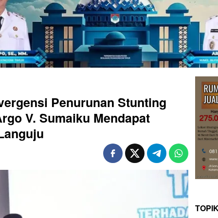
vergensi Penurunan Stunting
 Argo V. Sumaiku Mendapat
 Languju
TOPI