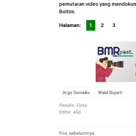
pemutaran video yang mendokume
Boltim.
Halaman:
1
2
3
Argo Sumaiku
Wakil Bupati
Penulis: Ficky
Editor: aSp
Navigasi
Pos sebelumnya