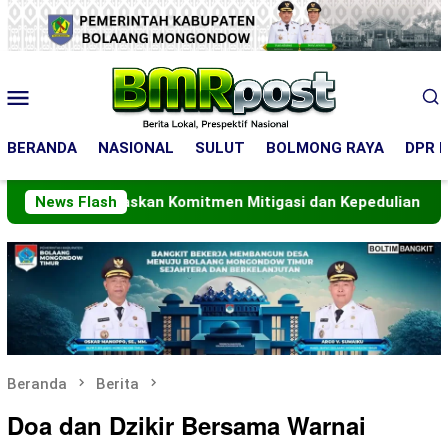
Loncat
ke
konten
Menu
Mobile
BERANDA
NASIONAL
SULUT
BOLMONG RAYA
DPR R
Tegaskan Komitmen Mitigasi dan Kepedulian Warga
News Flash
Kom
Beranda
Berita
Doa dan Dzikir Bersama Warnai