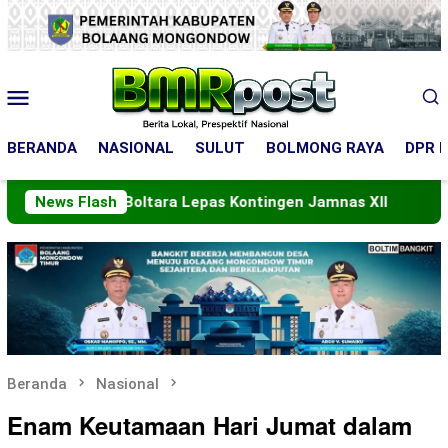
Loncat
ke
konten
Menu
Mobile
BERANDA
NASIONAL
SULUT
BOLMONG RAYA
DPR R
Bupati Boltara Lepas Kontingen Jamnas XII
News Flash
PT ASA 
Beranda
Nasional
Enam Keutamaan Hari Jumat dalam