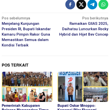
Navigasi
Pos sebelumnya
Pos berikutnya
pos
Menjelang Kunjungan
Ramaikan GIIAS 2025,
Presiden RI, Bupati Iskandar
Daihatsu Luncurkan Rocky
Kamaru Pimpin Rakor Guna
Hybrid dan Hijet Bev Concep
Memastikan Semua dalam
Kondisi Terbaik
POS TERKAIT
Pemerintah Kabupaten
Bupati Oskar Mnoppo:
Bolaang Mongondow Timur
Koperasi Pilar Ekonomi