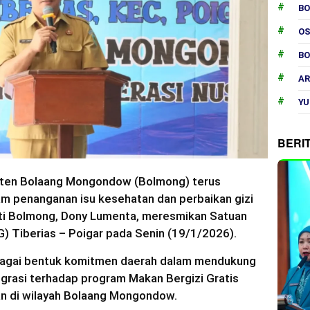
B
O
B
AR
YU
BERI
ten Bolaang Mongondow (Bolmong) terus
m penanganan isu kesehatan dan perbaikan gizi
ati Bolmong, Dony Lumenta, meresmikan Satuan
 Tiberias – Poigar pada Senin (19/1/2026).
sebagai bentuk komitmen daerah dalam mendukung
egrasi terhadap program Makan Bergizi Gratis
an di wilayah Bolaang Mongondow.