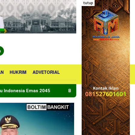
tutup
n
AN
HUKRIM
ADVETORIAL
045
Bupati Boltara Lepas Kontingen Jamnas XII