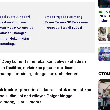
BERITA
,
PKK B
pati Yusra Alhabsyi
Empat Pejabat Bolmong
Indon
gaskan Komitmen
Resmi Terima SK Pelaksana
wan Mega-Korupsi dan
Tugas dari Wakil Bupati
jahatan Ekologi di
minar Hukum Kejari
tamobagu
ti Dony Lumenta menekankan bahwa kehadiran
 fasilitas, melainkan pusat koordinasi
OTOM
 mampu bersinergi dengan seluruh elemen
gkah konkret pemerintah daerah untuk memastikan
aik, dimulai dari wilayah Poigar hingga
olmong,” ujar Lumenta.