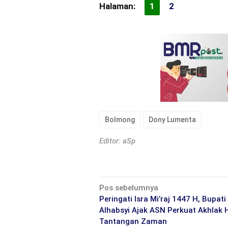
Halaman:
1
2
Bolmong
Dony Lumenta
Editor: aSp
Navigasi
Pos sebelumnya
pos
Peringati Isra Mi’raj 1447 H, Bupati
Alhabsyi Ajak ASN Perkuat Akhlak 
Tantangan Zaman