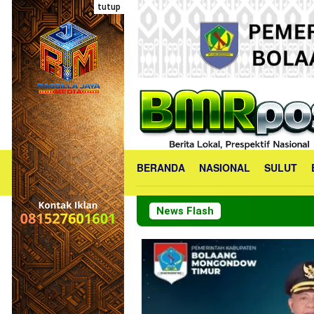
Loncat
tutup
ke
konten
BERANDA
NASIONAL
SULUT
News Flash