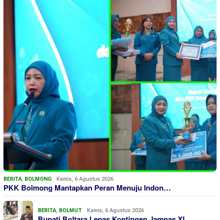
BERITA
,
BOLMONG
Kamis, 6 Agustus 2026
PKK Bolmong Mantapkan Peran Menuju Indon…
BERITA
,
BOLMUT
Kamis, 6 Agustus 2026
Bupati Boltara Lepas Kontingen Jamnas XI…