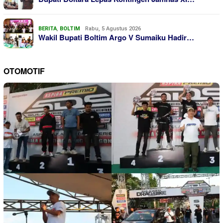
BERITA
,
BOLTIM
Rabu, 5 Agustus 2026
Wakil Bupati Boltim Argo V Sumaiku Hadir…
OTOMOTIF