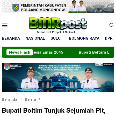
Loncat
ke
konten
Menu
Mobile
BERANDA
NASIONAL
SULUT
BOLMONG RAYA
DPR R
Indonesia Emas 2045
News Flash
Bupati Boltara Lepas Kontingen
Beranda
Berita
Bupati Boltim Tunjuk Sejumlah Plt,