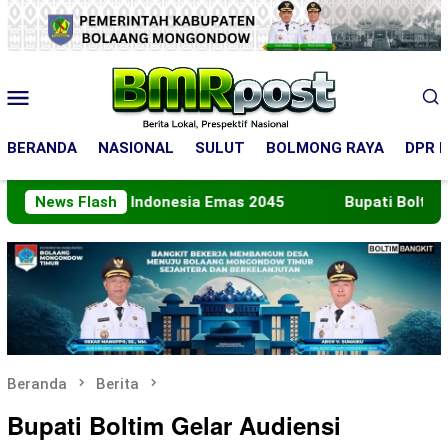
Loncat
ke
konten
Menu
Mobile
BERANDA
NASIONAL
SULUT
BOLMONG RAYA
DPR R
Menuju Indonesia Emas 2045
News Flash
Bupati Boltara Lepas Ko
Beranda
Berita
Bupati Boltim Gelar Audiensi