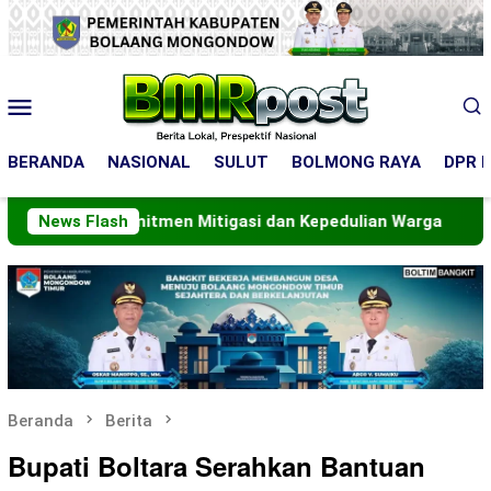
Loncat
ke
konten
Menu
Mobile
BERANDA
NASIONAL
SULUT
BOLMONG RAYA
DPR R
Komitmen Mitigasi dan Kepedulian Warga
News Flash
Komitmen Pe
Beranda
Berita
Bupati Boltara Serahkan Bantuan