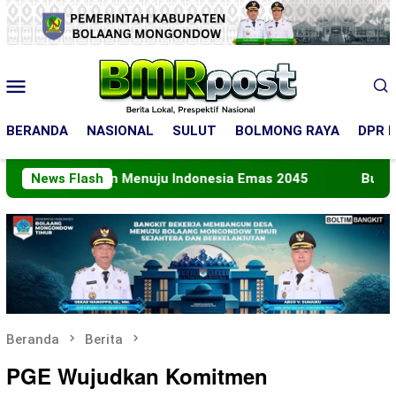
Loncat
ke
konten
Menu
Mobile
BERANDA
NASIONAL
SULUT
BOLMONG RAYA
DPR R
Peran Menuju Indonesia Emas 2045
News Flash
Bupati Boltara L
Beranda
Berita
PGE Wujudkan Komitmen