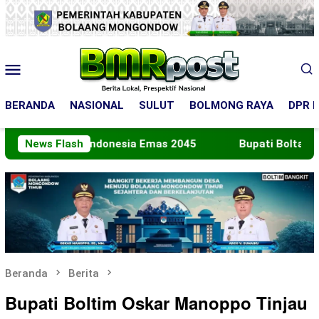
Loncat
ke
konten
Menu
Mobile
BERANDA
NASIONAL
SULUT
BOLMONG RAYA
DPR R
nuju Indonesia Emas 2045
News Flash
Bupati Boltara Lepas Kon
Beranda
Berita
Bupati Boltim Oskar Manoppo Tinjau