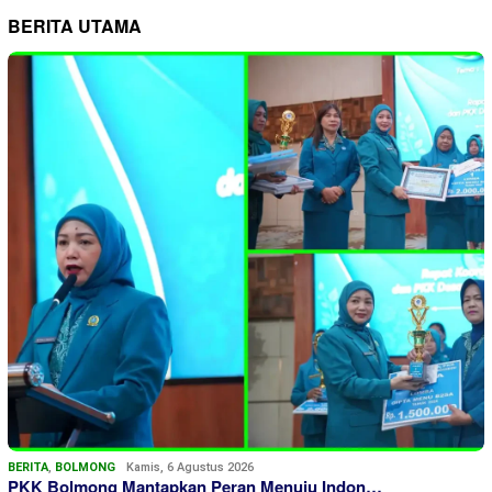
BERITA UTAMA
BERITA
,
BOLMONG
Kamis, 6 Agustus 2026
PKK Bolmong Mantapkan Peran Menuju Indon…