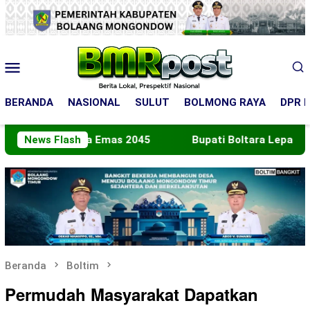
Loncat
ke
konten
Menu
Mobile
BERANDA
NASIONAL
SULUT
BOLMONG RAYA
DPR R
donesia Emas 2045
News Flash
Bupati Boltara Lepas Kontingen J
Beranda
Boltim
Permudah Masyarakat Dapatkan