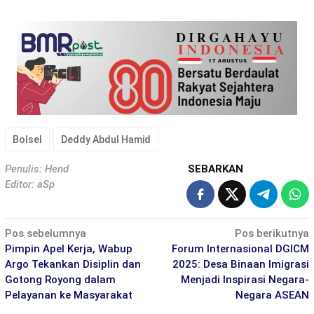
Bolsel
Deddy Abdul Hamid
Penulis: Hend
SEBARKAN
Editor: aSp
Navigasi
Pos sebelumnya
Pos berikutnya
pos
Pimpin Apel Kerja, Wabup
Forum Internasional DGICM
Argo Tekankan Disiplin dan
2025: Desa Binaan Imigrasi
Gotong Royong dalam
Menjadi Inspirasi Negara-
Pelayanan ke Masyarakat
Negara ASEAN