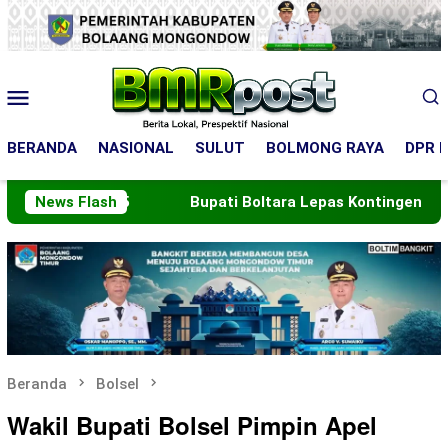
Loncat
ke
konten
Menu
Mobile
BERANDA
NASIONAL
SULUT
BOLMONG RAYA
DPR R
 2045
News Flash
Bupati Boltara Lepas Kontingen Jamnas XII
Beranda
Bolsel
Wakil Bupati Bolsel Pimpin Apel