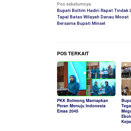
Navigasi
Pos sebelumnya
pos
Bupati Boltim Hadiri Rapat Tindak 
Tapal Batas Wilayah Danau Mooat
Bersama Bupati Minsel
POS TERKAIT
PKK Bolmong Mantapkan
Bupa
Peran Menuju Indonesia
Tega
Emas 2045
Mega
Ekol
Keja