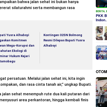
mpaikan bahwa jalan sehat ini bukan hanya
ererat silaturahmi serta membangun rasa
BERITA
,
PKK B
Indon
pati Yusra Alhabsyi
Kontingen O2SN Bolmong
gaskan Komitmen
Resmi Dilepas Bupati Yusra
wan Mega-Korupsi dan
Alhabsyi
jahatan Ekologi di
minar Hukum Kejari
tamobagu
OTOM
 persatuan. Melalui jalan sehat ini, kita ingin
pakan, dan rasa cinta tanah air,” ungkap Bupati.
 jalan sehat menempuh rute dua kali putaran dari
 menyusuri area perkantoran, hingga kembali finis