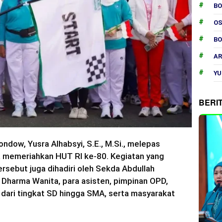
B
O
B
AR
YU
BERI
dow, Yusra Alhabsyi, S.E., M.Si., melepas
a memeriahkan HUT RI ke-80. Kegiatan yang
rsebut juga dihadiri oleh Sekda Abdullah
Dharma Wanita, para asisten, pimpinan OPD,
 dari tingkat SD hingga SMA, serta masyarakat