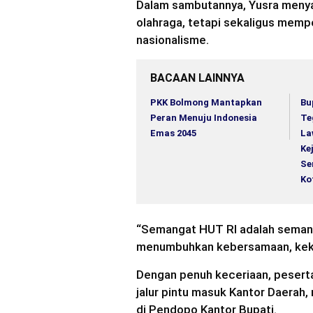
Dalam sambutannya, Yusra menya
olahraga, tetapi sekaligus memp
nasionalisme.
BACAAN LAINNYA
PKK Bolmong Mantapkan
Bu
Peran Menuju Indonesia
Te
Emas 2045
La
Ke
Se
Ko
“Semangat HUT RI adalah semangat
menumbuhkan kebersamaan, kekom
Dengan penuh keceriaan, peserta
jalur pintu masuk Kantor Daerah,
di Pendopo Kantor Bupati.