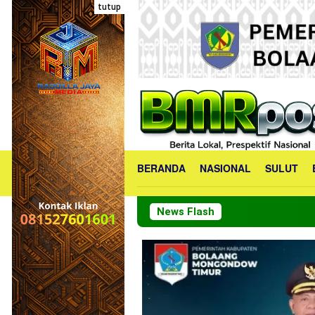
Loncat
tutup
ke
konten
BERANDA
NASIONAL
SULUT
News Flash
PKK Bolmo