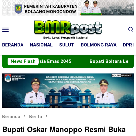
Loncat
ke
konten
Menu
Mobile
BERANDA
NASIONAL
SULUT
BOLMONG RAYA
DPR R
 Indonesia Emas 2045
News Flash
Bupati Boltara Lepas Kontinge
Beranda
Berita
Bupati Oskar Manoppo Resmi Buka