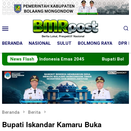
Loncat
ke
konten
Menu
Mobile
BERANDA
NASIONAL
SULUT
BOLMONG RAYA
DPR R
uju Indonesia Emas 2045
News Flash
Bupati Boltara Lepas Konti
Beranda
Berita
Bupati Iskandar Kamaru Buka