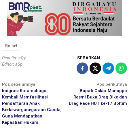
Bolsel
Penulis: eQy
SEBARKAN
Editor: aSp
Navigasi
Pos sebelumnya
Pos berikutnya
pos
Imigrasi Kotamobagu
Bupati Oskar Manoppo
Kembali Memfasilitasi
Resmi Buka Drag Bike dan
Pendaftaran Anak
Drag Race HUT ke-17 Boltim
Berkewarganegaraan Ganda,
Guna Mendapatkan
Kepastian Hukum