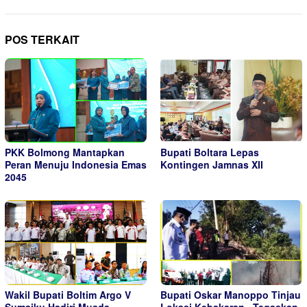
POS TERKAIT
PKK Bolmong Mantapkan
Bupati Boltara Lepas
Peran Menuju Indonesia Emas
Kontingen Jamnas XII
2045
Wakil Bupati Boltim Argo V
Bupati Oskar Manoppo Tinjau
Sumaiku Hadiri Musda,
Lokasi Kebakaran , Tegaskan