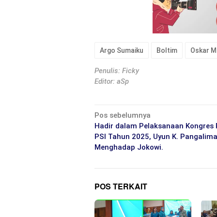
Argo Sumaiku
Boltim
Oskar 
Penulis: Ficky
Editor: aSp
Navigasi
Pos sebelumnya
pos
Hadir dalam Pelaksanaan Kongres 
PSI Tahun 2025, Uyun K. Pangalim
Menghadap Jokowi.
POS TERKAIT