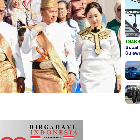
BOLMO
Bupati
Sula