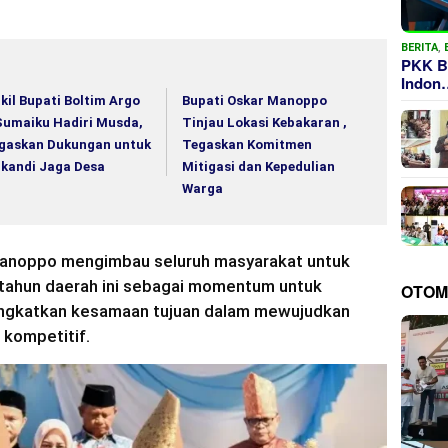
BERITA
,
PKK B
Indon
kil Bupati Boltim Argo
Bupati Oskar Manoppo
Sumaiku Hadiri Musda,
Tinjau Lokasi Kebakaran ,
gaskan Dukungan untuk
Tegaskan Komitmen
ikandi Jaga Desa
Mitigasi dan Kepedulian
Warga
Manoppo mengimbau seluruh masyarakat untuk
tahun daerah ini sebagai momentum untuk
OTOM
ningkatkan kesamaan tujuan dalam mewujudkan
 kompetitif.