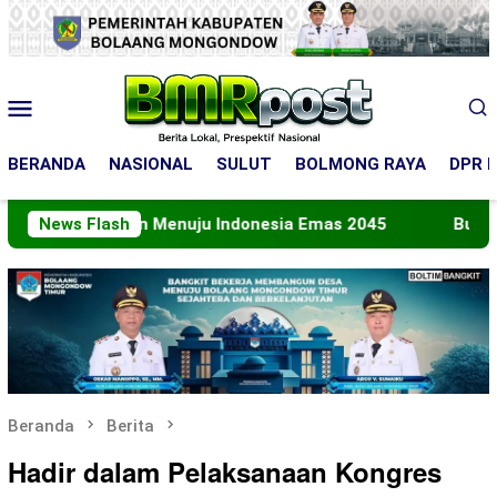
Loncat
ke
konten
Menu
Mobile
BERANDA
NASIONAL
SULUT
BOLMONG RAYA
DPR R
n Peran Menuju Indonesia Emas 2045
News Flash
Bupati Boltara
Beranda
Berita
Hadir dalam Pelaksanaan Kongres