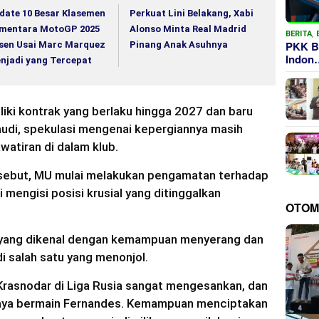
date 10 Besar Klasemen
Perkuat Lini Belakang, Xabi
mentara MotoGP 2025
Alonso Minta Real Madrid
BERITA
,
PKK B
sen Usai Marc Marquez
Pinang Anak Asuhnya
Indon
njadi yang Tercepat
ki kontrak yang berlaku hingga 2027 dan baru
audi, spekulasi mengenai kepergiannya masih
atiran di dalam klub.
ersebut, MU mulai melakukan pengamatan terhadap
mengisi posisi krusial yang ditinggalkan
OTOM
 yang dikenal dengan kemampuan menyerang dan
di salah satu yang menonjol.
rasnodar di Liga Rusia sangat mengesankan, dan
gaya bermain Fernandes. Kemampuan menciptakan