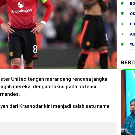
B
O
B
AR
YU
BERI
ter United tengah merancang rencana jangka
tengah mereka, dengan fokus pada potensi
ernandes.
an dari Krasnodar kini menjadi salah satu nama