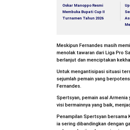
Oskar Manoppo Resmi
Up
Membuka Bupati Cup II
Se
Turnamen Tahun 2026
As
Me
Meskipun Fernandes masih memili
menolak tawaran dari Liga Pro S
berlanjut dan menciptakan kekhaw
Untuk mengantisipasi situasi t
sejumlah pemain yang berpotensi 
Fernandes.
Spertsyan, pemain asal Armenia
visi bermainnya yang baik, menja
Penampilan Spertsyan bersama K
ia sering dibandingkan dengan 