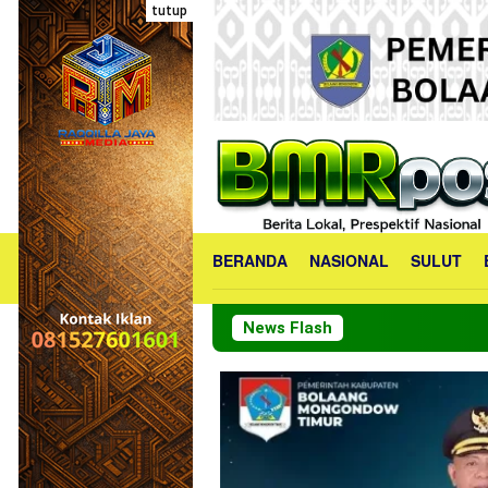
Loncat
tutup
ke
konten
BERANDA
NASIONAL
SULUT
News Flash
PKK Bolmon