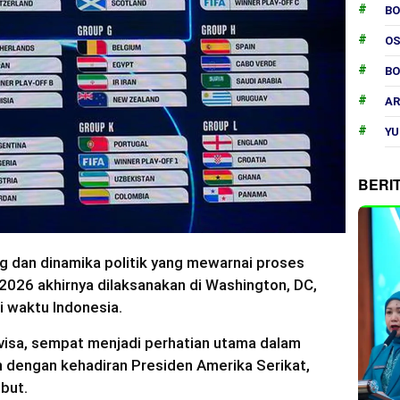
B
O
B
AR
YU
BERI
ng dan dinamika politik yang mewarnai proses
a 2026 akhirnya dilaksanakan di Washington, DC,
i waktu Indonesia.
t visa, sempat menjadi perhatian utama dalam
h dengan kehadiran Presiden Amerika Serikat,
but.