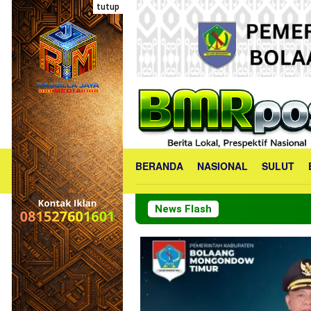
Loncat
tutup
ke
konten
BERANDA
NASIONAL
SULUT
News Flash