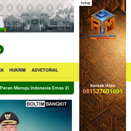
tutup
n
AN
HUKRIM
ADVETORIAL
esia Emas 2045
Bupati Boltara Lepas Kontingen Jamna