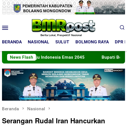
Loncat
ke
konten
Menu
Mobile
BERANDA
NASIONAL
SULUT
BOLMONG RAYA
DPR R
Menuju Indonesia Emas 2045
News Flash
Bupati Boltara Lepas K
Beranda
Nasional
Serangan Rudal Iran Hancurkan