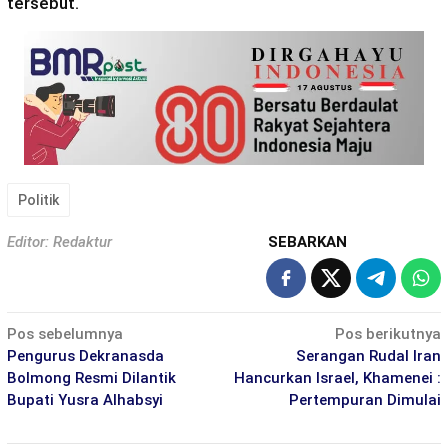
tersebut.
Politik
Editor: Redaktur
SEBARKAN
Navigasi
Pos sebelumnya
Pos berikutnya
pos
Pengurus Dekranasda
Serangan Rudal Iran
Bolmong Resmi Dilantik
Hancurkan Israel, Khamenei :
Bupati Yusra Alhabsyi
Pertempuran Dimulai