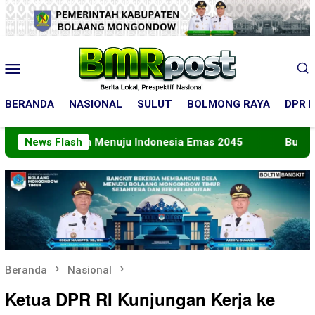
Loncat
ke
konten
Menu
Mobile
BERANDA
NASIONAL
SULUT
BOLMONG RAYA
DPR R
 Peran Menuju Indonesia Emas 2045
News Flash
Bupati Boltara 
Beranda
Nasional
Ketua DPR RI Kunjungan Kerja ke