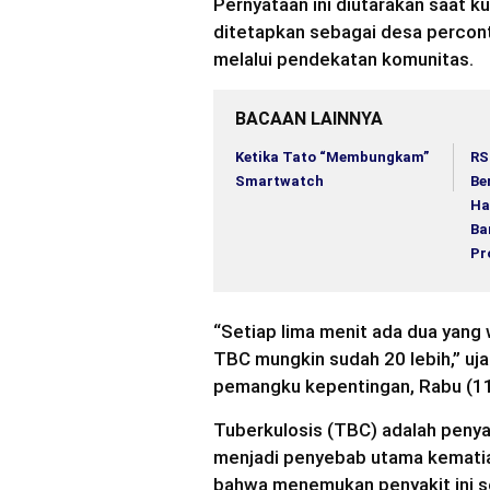
Pernyataan ini diutarakan saat k
ditetapkan sebagai desa perco
melalui pendekatan komunitas.
BACAAN LAINNYA
Ketika Tato “Membungkam”
RS
Smartwatch
Be
Ha
Ba
Pr
“Setiap lima menit ada dua yang w
TBC mungkin sudah 20 lebih,” uj
pemangku kepentingan, Rabu (1
Tuberkulosis (TBC) adalah penyak
menjadi penyebab utama kematia
bahwa menemukan penyakit ini s