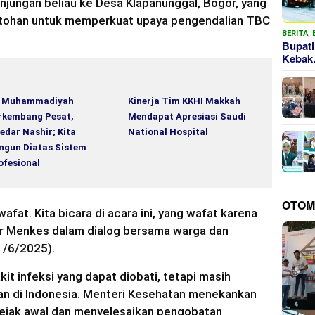
unjungan beliau ke Desa Klapanunggal, Bogor, yang
ntohan untuk memperkuat upaya pengendalian TBC
BERITA
,
Bupati
Keba
 Muhammadiyah
Kinerja Tim KKHI Makkah
rkembang Pesat,
Mendapat Apresiasi Saudi
edar Nashir; Kita
National Hospital
ngun Diatas Sistem
ofesional
OTOM
afat. Kita bicara di acara ini, yang wafat karena
ar Menkes dalam dialog bersama warga dan
1/6/2025).
it infeksi yang dapat diobati, tetapi masih
n di Indonesia. Menteri Kesehatan menekankan
ejak awal dan menyelesaikan pengobatan