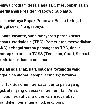
bahwa program desa siaga TBC merupakan salah
emerintahan Presiden Prabowo Subianto.
quick win*-nya Bapak Prabowo. Beliau terkejut
inggi sekali,” ungkapnya.
s Marsudiyanto, yang menyoroti peran krusial
han tuberkulosis (TBC). Pemerintah menyediakan
CKG) sebagai sarana penanganan TBC, dan ia
nerapkan prinsip TOSS (Temukan, Obati, Sampai
pedulian terhadap sesama.
Kalau ada anak, istri, saudara, tetangga yang
 agar bisa diobati sampai sembuh,” katanya.
 untuk tidak mempercayai berita palsu yang
gobatan yang disediakan pemerintah. Aries
n cap negatif yang diberikan masyarakat
esar dalam penanganan tuberkulosis.