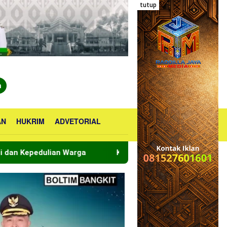
tutup
n
AN
HUKRIM
ADVETORIAL
Komitmen Pemerintahan Bersih, Bupati Oskar Manopp