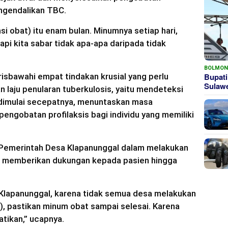
ngendalikan TBC.
i obat) itu enam bulan. Minumnya setiap hari,
Tapi kita sabar tidak apa-apa daripada tidak
BOLMO
Bupati
sbawahi empat tindakan krusial yang perlu
Sula
 laju penularan tuberkulosis, yaitu mendeteksi
dimulai secepatnya, menuntaskan masa
engobatan profilaksis bagi individu yang memiliki
Pemerintah Desa Klapanunggal dalam melakukan
an memberikan dukungan kepada pasien hingga
 Klapanunggal, karena tidak semua desa melakukan
C), pastikan minum obat sampai selesai. Karena
atikan,” ucapnya.