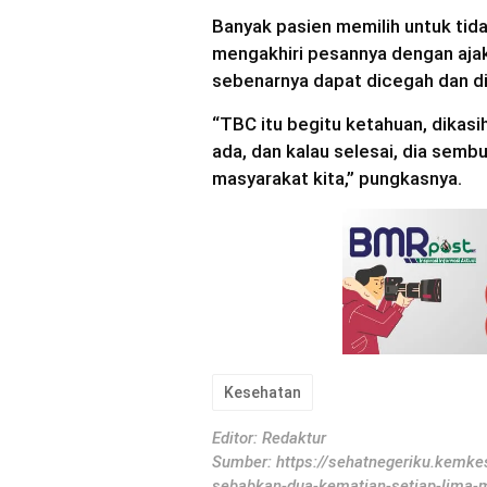
Banyak pasien memilih untuk ti
mengakhiri pesannya dengan aja
sebenarnya dapat dicegah dan di
“TBC itu begitu ketahuan, dikasi
ada, dan kalau selesai, dia sem
masyarakat kita,” pungkasnya.
Kesehatan
Editor: Redaktur
Sumber:
https://sehatnegeriku.kemke
sebabkan-dua-kematian-setiap-lima-