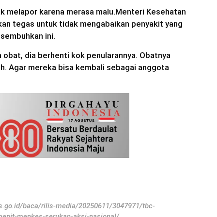
dak melapor karena merasa malu.Menteri Kesehatan
kan tegas untuk tidak mengabaikan penyakit yang
sembuhkan ini.
h obat, dia berhenti kok penularannya. Obatnya
buh. Agar mereka bisa kembali sebagai anggota
s.go.id/baca/rilis-media/20250611/3047971/tbc-
menit-menkes-serukan-aksi-nasional/