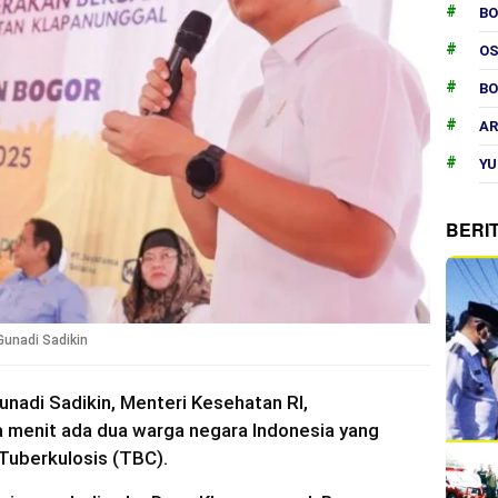
B
O
B
AR
YU
BERI
Gunadi Sadikin
unadi Sadikin, Menteri Kesehatan RI,
 menit ada dua warga negara Indonesia yang
 Tuberkulosis (TBC).