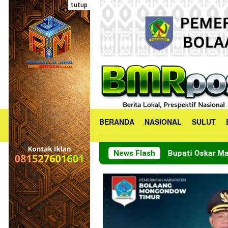
Loncat
tutup
ke
konten
BERANDA
NASIONAL
SULUT
Bupati Oskar Manoppo Tinjau Lokasi Ke
News Flash