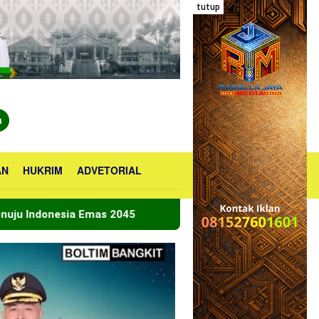
tutup
n
AN
HUKRIM
ADVETORIAL
 2045
Bupati Boltara Lepas Kontingen Jamnas XII