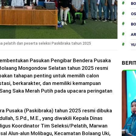
B
O
B
AR
 pelatih dan peserta seleksi Paskibraka tahun 2025
YU
Pembentukan Pasukan Pengibar Bendera Pusaka
BERI
 Bolaang Mongondow Selatan tahun 2025 resmi
upakan tahapan penting untuk memilih calon
tasi, berkarakter, dan memiliki kemampuan
Sang Saka Merah Putih pada upacara peringatan
ra Pusaka (Paskibraka) tahun 2025 resmi dibuka
ullah, S.Pd., M.E., yang diwakili Kepala Dinas
ligus Koordinator Tim Seleksi/Pelatih, Marwan
tsal Alun-alun Molibagu, Kecamatan Bolaang Uki,