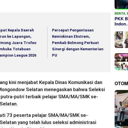
BERITA
,
PKK B
Indon
pat Kepala Daerah
Percepat Pengentasan
run ke Lapangan,
Kemiskinan Ekstrem,
lmong Juara Trofeo
Pemkab Bolmong Perkuat
mbuka Totabuan
Sinergi dengan Kementerian
ampion League 2026
PU
yang kini menjabat Kepala Dinas Komunikasi dan
OTOM
 Mongondow Selatan menegaskan bahwa Seleksi
3 putra-putri terbaik pelajar SMA/MA/SMK se-
Selatan.
ikuti 73 peserta pelajar SMA/MA/SMK se-
atan yang telah lulus seleksi administrasi