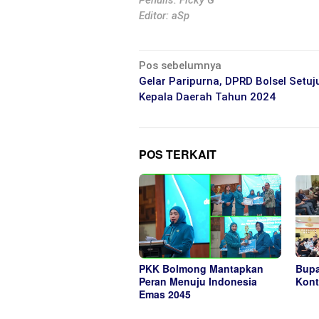
Penulis: Ficky G
Editor: aSp
Navigasi
Pos sebelumnya
pos
Gelar Paripurna, DPRD Bolsel Setuj
Kepala Daerah Tahun 2024
POS TERKAIT
PKK Bolmong Mantapkan
Bupa
Peran Menuju Indonesia
Kont
Emas 2045