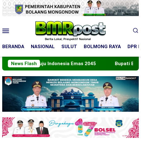
Loncat
ke
konten
Menu
Mobile
BERANDA
NASIONAL
SULUT
BOLMONG RAYA
DPR R
eran Menuju Indonesia Emas 2045
News Flash
Bupati Boltara Le