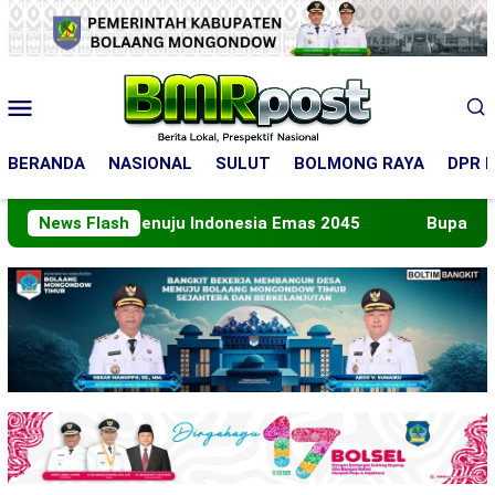
Loncat
ke
konten
Menu
Mobile
BERANDA
NASIONAL
SULUT
BOLMONG RAYA
DPR R
n Peran Menuju Indonesia Emas 2045
News Flash
Bupati Boltara