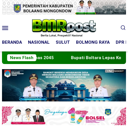
Loncat
ke
konten
Menu
Mobile
BERANDA
NASIONAL
SULUT
BOLMONG RAYA
DPR R
ndonesia Emas 2045
News Flash
Bupati Boltara Lepas Kontingen J