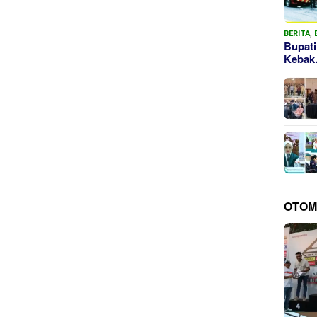
BERITA
,
Bupati
Keba
OTOM