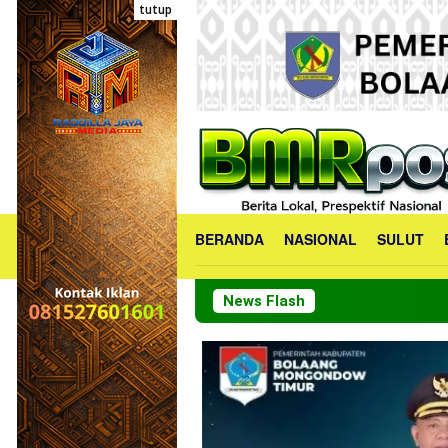
Loncat
tutup
ke
konten
BERANDA
NASIONAL
SULUT
News Flash
Bu