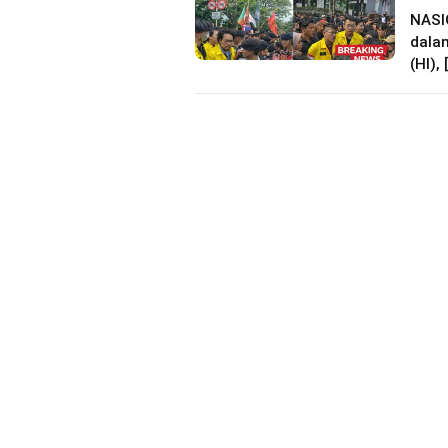
NASI
dalam
(HI), 