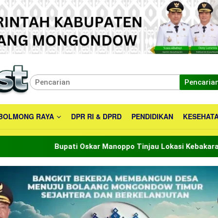
Pencaria
BOLMONG RAYA
DPR RI & DPRD
PENDIDIKAN
KESEHAT
pati Oskar Manoppo Tinjau Lokasi Kebakaran , Tegaskan Kom