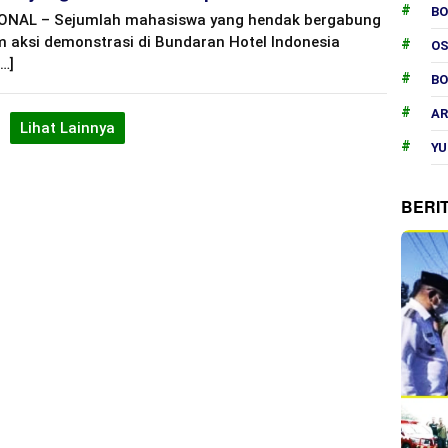
B
ONAL – Sejumlah mahasiswa yang hendak bergabung
 aksi demonstrasi di Bundaran Hotel Indonesia
O
[…]
B
AR
Lihat Lainnya
YU
BERI