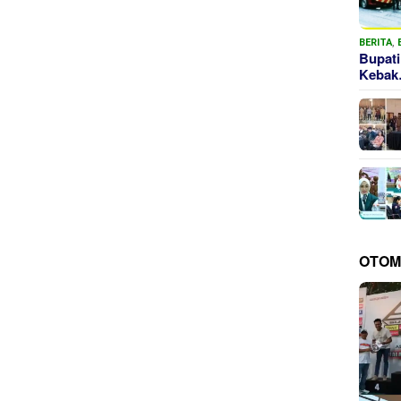
BERITA
,
Bupati
Keba
OTOM