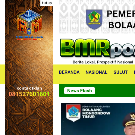
Loncat
tutup
ke
konten
BERANDA
NASIONAL
SULUT
News Flash
Bu