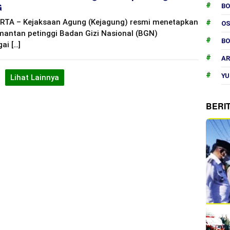
G
B
RTA – Kejaksaan Agung (Kejagung) resmi menetapkan
O
mantan petinggi Badan Gizi Nasional (BGN)
B
ai […]
AR
YU
Lihat Lainnya
BERI