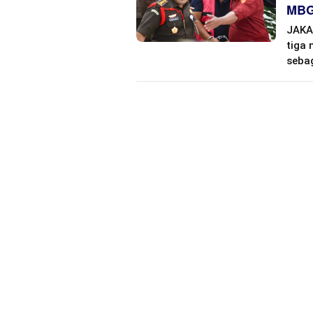
MB
JAKA
tiga 
sebag