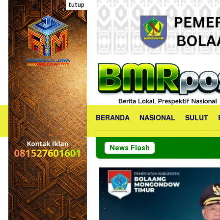
Loncat
tutup
ke
konten
BERANDA
NASIONAL
SULUT
News Flash
P