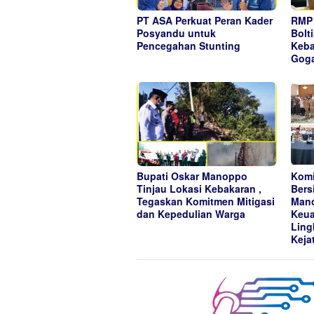
PT ASA Perkuat Peran Kader
RMP 
Posyandu untuk
Bolt
Pencegahan Stunting
Keba
Gog
Bupati Oskar Manoppo
Komi
Tinjau Lokasi Kebakaran ,
Bers
Tegaskan Komitmen Mitigasi
Mano
dan Kepedulian Warga
Keua
Ling
Keja