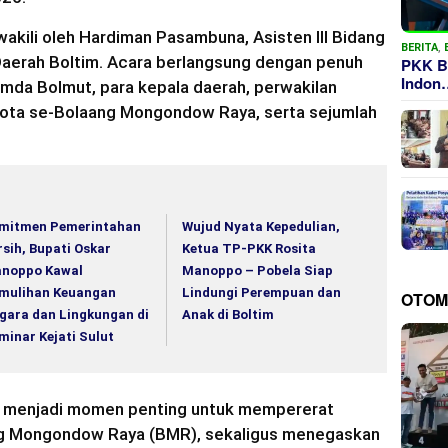
akili oleh Hardiman Pasambuna, Asisten III Bidang
BERITA
,
Daerah Boltim. Acara berlangsung dengan penuh
PKK B
Indon
imda Bolmut, para kepala daerah, perwakilan
kota se-Bolaang Mongondow Raya, serta sejumlah
mitmen Pemerintahan
Wujud Nyata Kepedulian,
rsih, Bupati Oskar
Ketua TP-PKK Rosita
noppo Kawal
Manoppo – Pobela Siap
mulihan Keuangan
Lindungi Perempuan dan
OTOM
gara dan Lingkungan di
Anak di Boltim
minar Kejati Sulut
i menjadi momen penting untuk mempererat
ang Mongondow Raya (BMR), sekaligus menegaskan