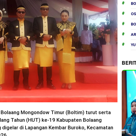
B
O
B
AR
YU
BERI
Bolaang Mongondow Timur (Boltim) turut serta
Ulang Tahun (HUT) ke-19 Kabupaten Bolaang
 digelar di Lapangan Kembar Buroko, Kecamatan
026.