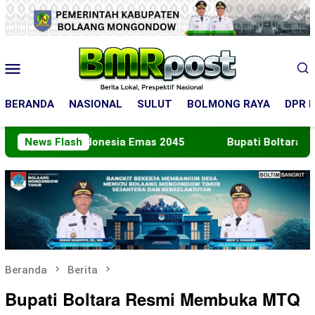
Loncat
ke
konten
Menu
Mobile
BERANDA
NASIONAL
SULUT
BOLMONG RAYA
DPR R
ju Indonesia Emas 2045
News Flash
Bupati Boltara Lepas Kontin
Beranda
Berita
Bupati Boltara Resmi Membuka MTQ