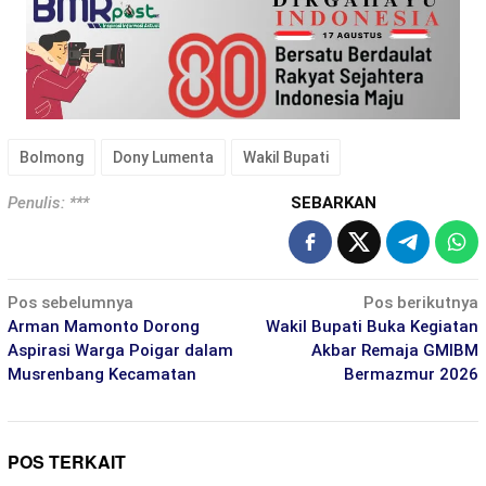
Bolmong
Dony Lumenta
Wakil Bupati
Penulis: ***
SEBARKAN
Navigasi
Pos sebelumnya
Pos berikutnya
pos
Arman Mamonto Dorong
Wakil Bupati Buka Kegiatan
Aspirasi Warga Poigar dalam
Akbar Remaja GMIBM
Musrenbang Kecamatan
Bermazmur 2026
POS TERKAIT