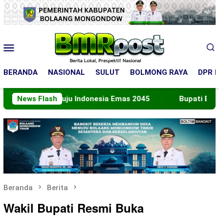
Loncat
ke
konten
Menu
Mobile
BERANDA
NASIONAL
SULUT
BOLMONG RAYA
DPR R
n Menuju Indonesia Emas 2045
News Flash
Bupati Boltara Lepas 
Beranda
Berita
Wakil Bupati Resmi Buka