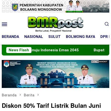
Loncat
ke
konten
Menu
Mobile
BERANDA
NASIONAL
SULUT
BOLMONG RAYA
DPR R
ran Menuju Indonesia Emas 2045
News Flash
Bupati Boltara Lep
Beranda
Berita
Diskon 50% Tarif Listrik Bulan Juni