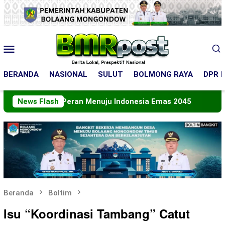
Loncat
ke
konten
Menu
Mobile
BERANDA
NASIONAL
SULUT
BOLMONG RAYA
DPR R
pkan Peran Menuju Indonesia Emas 2045
News Flash
Bupati Bolt
Beranda
Boltim
Isu “Koordinasi Tambang” Catut