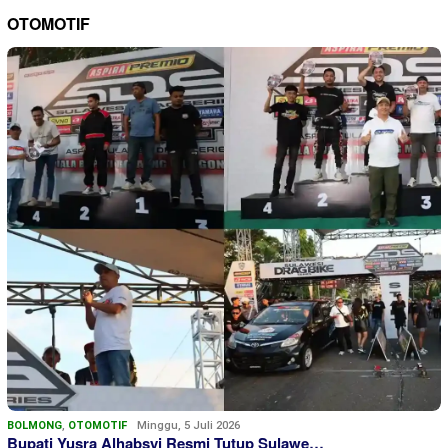
OTOMOTIF
BOLMONG
,
OTOMOTIF
Minggu, 5 Juli 2026
Bupati Yusra Alhabsyi Resmi Tutup Sulawe…