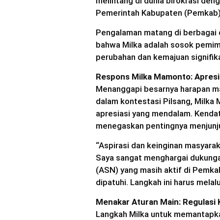
melintang di dunia birokrasi den
Pemerintah Kabupaten (Pemkab)
Pengalaman matang di berbagai 
bahwa Milka adalah sosok pemi
perubahan dan kemajuan signifik
Respons Milka Mamonto: Apresi
Menanggapi besarnya harapan ma
dalam kontestasi Pilsang, Milka
apresiasi yang mendalam. Kendati
menegaskan pentingnya menjunjung
“Aspirasi dan keinginan masyara
Saya sangat menghargai dukungan
(ASN) yang masih aktif di Pemka
dipatuhi. Langkah ini harus melalui
Menakar Aturan Main: Regulasi K
Langkah Milka untuk memantapka