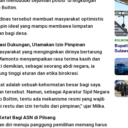
gan menduduki sejumlah posisi di lingkungan
 Boltim.
dinas tersebut membuat masyarakat optimistis
mpin ideal yang mampu membawa lompatan
an bagi desa.
BOLMO
asi Dukungan, Utamakan Izin Pimpinan
Bupati
Sula
syarakat yang menginginkan dirinya bertarung
 Mamonto menyampaikan rasa terima kasih dan
 demikian, sebagai seorang abdi negara, ia
 tinggi aturan dan etika birokrasi.
kat adalah sebuah kehormatan besar bagi saya.
 tersebut. Namun, sebagai Aparatur Sipil Negara
b Boltim, tentu ada mekanisme resmi yang wajib
 restu dan izin tertulis dari pimpinan,” ujar Milka.
etat Bagi ASN di Pilsang
n diri menuju panggung pemilihan memang harus