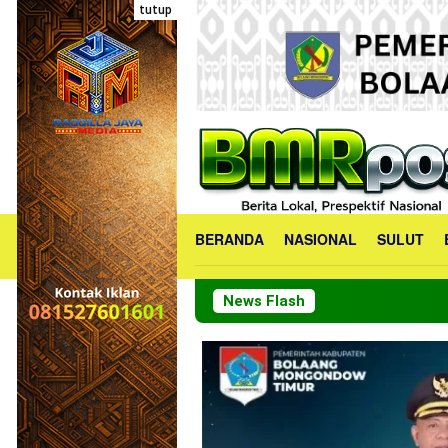
Loncat
tutup
ke
konten
BERANDA
NASIONAL
SULUT
News Flash
PKK Bolmong Ma