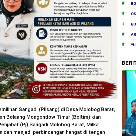
B
O
B
AR
YU
BERI
milihan Sangadi (Pilsang) di Desa Molobog Barat,
n Bolaang Mongondow Timur (Boltim) kian
njabat (Pj) Sangadi Molobog Barat, Milka
 dan menjadi perbincangan hangat di tengah