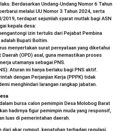
rlaku. Berdasarkan Undang-Undang Nomor 6 Tahun
perbarui melalui UU Nomor 3 Tahun 2024, serta
/2019, terdapat sejumlah syarat mutlak bagi ASN
gai kepala desa:
mengantongi izin tertulis dari Pejabat Pembina
 adalah Bupati Boltim.
rus menyertakan surat pernyataan yang diketahui
t Daerah (OPD) asal, guna memastikan proses
nerja utamanya sebagai PNS.
S): Aturan ini hanya berlaku bagi PNS aktif.
ntah dengan Perjanjian Kerja (PPPK) tidak
demi menghindari larangan rangkap jabatan.
Desa
dalam bursa calon pemimpin Desa Molobog Barat
kan hadirnya figur pemimpin muda yang responsif,
an luas di pemerintahan daerah.
n dari akar rumput, kepatuhan terhadap regulasi