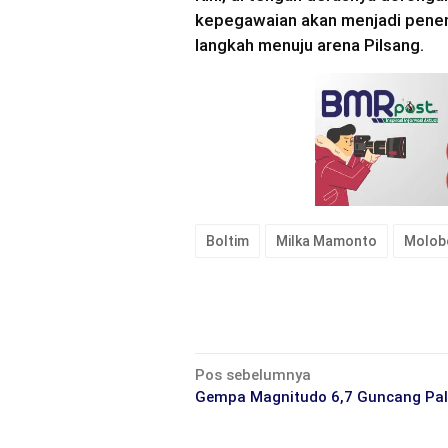
kepegawaian akan menjadi pene
langkah menuju arena Pilsang.
Boltim
Milka Mamonto
Molob
Navigasi
Pos sebelumnya
pos
Gempa Magnitudo 6,7 Guncang Pa