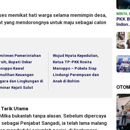
BERITA
,
sukses memikat hati warga selama memimpin desa,
PKK B
at yang mendorongnya untuk maju sebagai calon
Indon
mitmen Pemerintahan
Wujud Nyata Kepedulian,
rsih, Bupati Oskar
Ketua TP-PKK Rosita
noppo Kawal
Manoppo – Pobela Siap
mulihan Keuangan
Lindungi Perempuan dan
gara dan Lingkungan di
Anak di Boltim
OTOM
minar Kejati Sulut
 Tarik Utama
ilka bukanlah tanpa alasan. Sebelum dipercaya
sebagai Penjabat Sangadi, ia telah lama malang