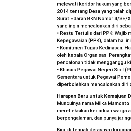
melewati koridor hukum yang be
2014 tentang Desa yang telah di
Surat Edaran BKN Nomor 4/SE/XI
yang ingin mencalonkan diri seba
• Restu Tertulis dari PPK: Wajib 
Kepegawaian (PPK), dalam hal ini
• Komitmen Tugas Kedinasan: Ha
oleh kepala Organisasi Perangka
pencalonan tidak mengganggu ki
• Khusus Pegawai Negeri Sipil (PN
Sementara untuk Pegawai Pemeri
diperbolehkan mencalonkan diri 
Harapan Baru untuk Kemajuan 
Munculnya nama Milka Mamonto 
merefleksikan kerinduan warga a
berpengalaman, dan punya jaring
Kini, di tengah derasnya doronga