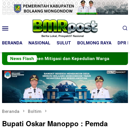
Loncat
ke
konten
Menu
Mobile
BERANDA
NASIONAL
SULUT
BOLMONG RAYA
DPR R
en Mitigasi dan Kepedulian Warga
News Flash
Komitmen Pemerint
Beranda
Boltim
Bupati Oskar Manoppo : Pemda