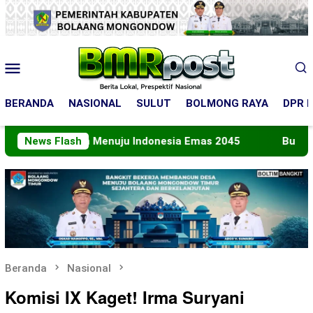
Loncat
ke
konten
Menu
Mobile
BERANDA
NASIONAL
SULUT
BOLMONG RAYA
DPR R
Peran Menuju Indonesia Emas 2045
News Flash
Bupati Boltara L
Beranda
Nasional
Komisi IX Kaget! Irma Suryani