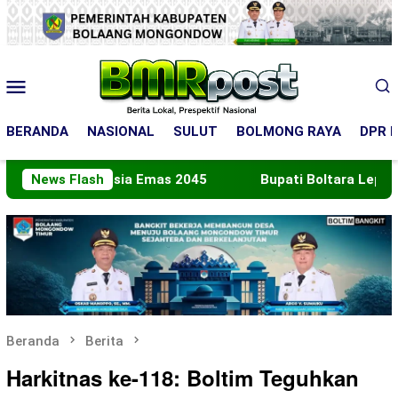
Loncat
ke
konten
Menu
Mobile
BERANDA
NASIONAL
SULUT
BOLMONG RAYA
DPR R
onesia Emas 2045
News Flash
Bupati Boltara Lepas Kontingen Jam
Beranda
Berita
Harkitnas ke-118: Boltim Teguhkan