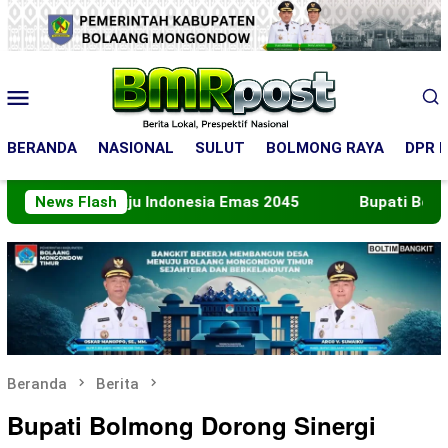
Loncat
ke
konten
Menu
Mobile
BERANDA
NASIONAL
SULUT
BOLMONG RAYA
DPR R
Menuju Indonesia Emas 2045
News Flash
Bupati Boltara Lepas Ko
Beranda
Berita
Bupati Bolmong Dorong Sinergi