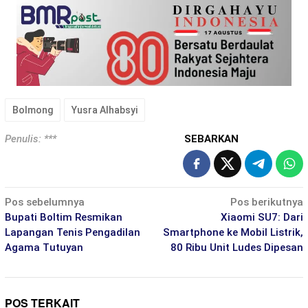
Bolmong
Yusra Alhabsyi
Penulis: ***
SEBARKAN
Navigasi
Pos sebelumnya
Pos berikutnya
pos
Bupati Boltim Resmikan
Xiaomi SU7: Dari
Lapangan Tenis Pengadilan
Smartphone ke Mobil Listrik,
Agama Tutuyan
80 Ribu Unit Ludes Dipesan
POS TERKAIT